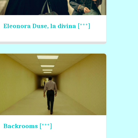
Eleonora Duse, la divina [***]
Backrooms [***]