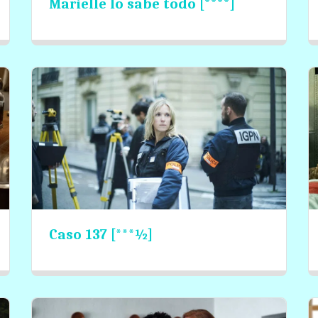
Marielle lo sabe todo [****]
Caso 137 [***½]