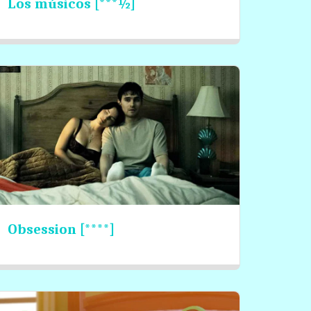
Los músicos [***½]
Obsession [****]