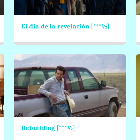
El día de la revelación [***½]
Rebuilding [***½]