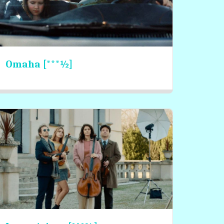
Omaha [***½]