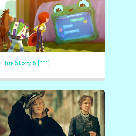
Toy Story 5 [***]