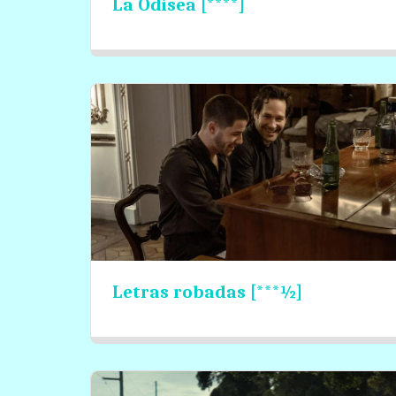
La Odisea [****]
Letras robadas [***½]